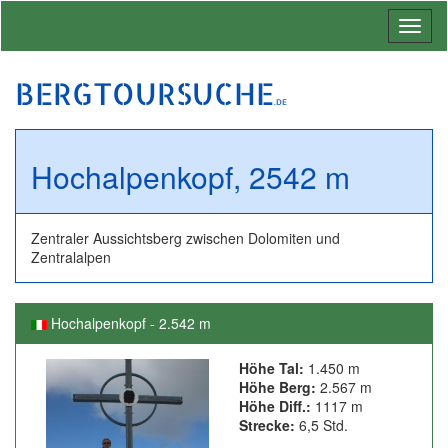
Toggl
naviga
BERGTOURSUCHE
.DE
Hochalpenkopf, 2542 m
Zentraler Aussichtsberg zwischen Dolomiten und
Zentralalpen
Hochalpenkopf - 2.542 m
Höhe Tal:
1.450 m
Höhe Berg:
2.567 m
Höhe Diff.:
1117 m
Strecke:
6,5 Std.