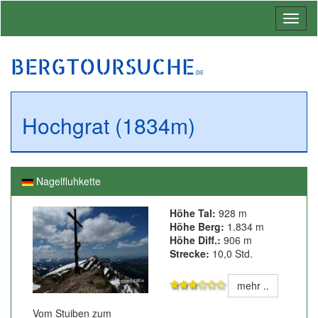
Toggl
naviga
BERGTOURSUCHE
.DE
Hochgrat (1834m)
Nagelfluhkette
Höhe Tal:
928 m
Höhe Berg:
1.834 m
Höhe Diff.:
906 m
Strecke:
10,0 Std.
mehr ..
Vom Stuiben zum