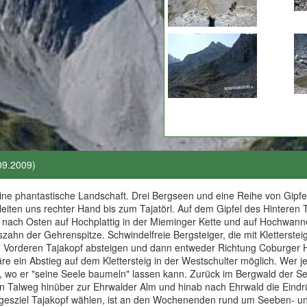
09.2009)
eine phantastische Landschaft. Drei Bergseen und eine Reihe von Gipf
iten uns rechter Hand bis zum Tajatörl. Auf dem Gipfel des Hinteren
r nach Osten auf Hochplattig in der Mieminger Kette und auf Hochwann
zahn der Gehrenspitze. Schwindelfreie Bergsteiger, die mit Kletterste
Vorderen Tajakopf absteigen und dann entweder Richtung Coburger Hü
 ein Abstieg auf dem Klettersteig in der Westschulter möglich. Wer jed
n, wo er "seine Seele baumeln" lassen kann. Zurück im Bergwald der
n Talweg hinüber zur Ehrwalder Alm und hinab nach Ehrwald die Eindr
gesziel Tajakopf wählen, ist an den Wochenenden rund um Seeben- und