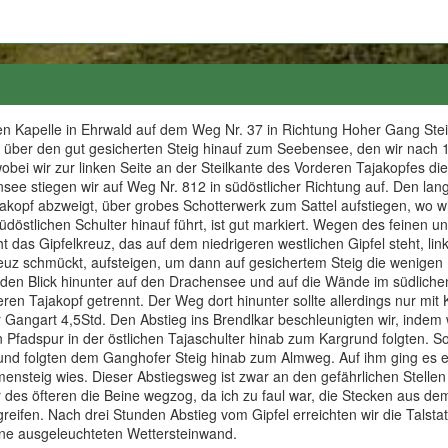
en Kapelle in Ehrwald auf dem Weg Nr. 37 in Richtung Hoher Gang Steig
ber den gut gesicherten Steig hinauf zum Seebensee, den wir nach 1 1
obei wir zur linken Seite an der Steilkante des Vorderen Tajakopfes die
see stiegen wir auf Weg Nr. 812 in südöstlicher Richtung auf. Den lan
kopf abzweigt, über grobes Schotterwerk zum Sattel aufstiegen, wo w
üdöstlichen Schulter hinauf führt, ist gut markiert. Wegen des feinen un
t das Gipfelkreuz, das auf dem niedrigeren westlichen Gipfel steht, li
kreuz schmückt, aufsteigen, um dann auf gesichertem Steig die wenigen
den Blick hinunter auf den Drachensee und auf die Wände im südlichen
en Tajakopf getrennt. Der Weg dort hinunter sollte allerdings nur mi
r Gangart 4,5Std. Den Abstieg ins Brendlkar beschleunigten wir, indem 
 Pfadspur in der östlichen Tajaschulter hinab zum Kargrund folgten. So
nd folgten dem Ganghofer Steig hinab zum Almweg. Auf ihm ging es e
steig wies. Dieser Abstiegsweg ist zwar an den gefährlichen Stellen m
 des öfteren die Beine wegzog, da ich zu faul war, die Stecken aus de
kgreifen. Nach drei Stunden Abstieg vom Gipfel erreichten wir die Tals
nne ausgeleuchteten Wettersteinwand.