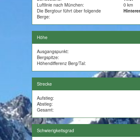
Luftlinie nach München:
0 km
Die Bergtour führt über folgende
Hintere
Berge:
Höhe
Ausgangspunkt:
Bergspitze:
Höhendifferenz Berg/Tal:
Strecke
Aufstieg:
Abstieg:
Gesamt:
Schwierigkeitsgrad