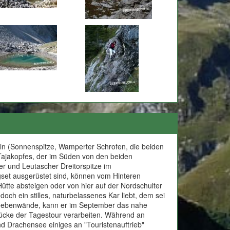
eln (Sonnenspitze, Wamperter Schrofen, die beiden
 Tajakopfes, der im Süden von den beiden
er und Leutascher Dreitorspitze im
igset ausgerüstet sind, können vom Hinteren
tte absteigen oder von hier auf der Nordschulter
och ein stilles, naturbelassenes Kar liebt, dem sei
 Seebenwände, kann er im September das nahe
ücke der Tagestour verarbeiten. Während an
 Drachensee einiges an "Touristenauftrieb"