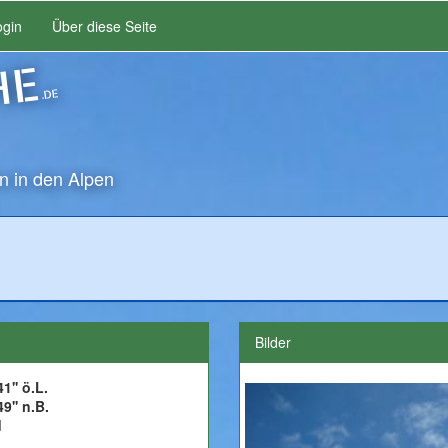
ogin
Über diese Seite
HE
.DE
n in den Alpen
Bilder
1'' ö.L.
49'' n.B.
d