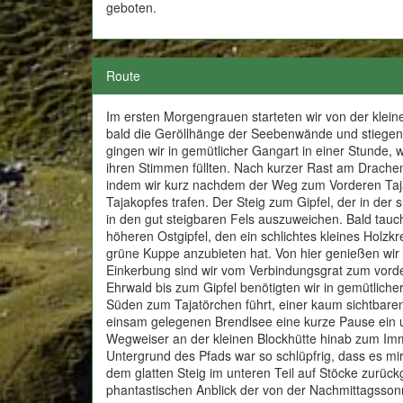
geboten.
Route
Im ersten Morgengrauen starteten wir von der klein
bald die Geröllhänge der Seebenwände und stiegen ü
gingen wir in gemütlicher Gangart in einer Stunde, w
ihren Stimmen füllten. Nach kurzer Rast am Drachen
indem wir kurz nachdem der Weg zum Vorderen Taja
Tajakopfes trafen. Der Steig zum Gipfel, der in der s
in den gut steigbaren Fels auszuweichen. Bald tauch
höheren Ostgipfel, den ein schlichtes kleines Holz
grüne Kuppe anzubieten hat. Von hier genießen wir 
Einkerbung sind wir vom Verbindungsgrat zum vorder
Ehrwald bis zum Gipfel benötigten wir in gemütliche
Süden zum Tajatörchen führt, einer kaum sichtbaren
einsam gelegenen Brendlsee eine kurze Pause ein u
Wegweiser an der kleinen Blockhütte hinab zum Immen
Untergrund des Pfads war so schlüpfrig, dass es mir
dem glatten Steig im unteren Teil auf Stöcke zurüc
phantastischen Anblick der von der Nachmittagsso