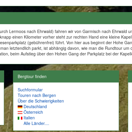
 durch Lermoos nach Ehrwald) fahren wir von Garmisch nach Ehrwald u
knapp einen Kilometer vorher steht zur rechten Hand eine kleine Kapel
senparkplatz (gebührenfrei) führt. Von hier aus beginnt der Hohe Gan
 man letztendlich parkt, ist abhängig davon, wie man die Rundtour um 
ation, beim Aufstieg über den Hohen Gang der Parkplatz bei der Kapell
Bergtour finden
Suchformular
Touren nach Bergen
Über die Schwierigkeiten
Deutschland
Österreich
Italien
Alle Länder....