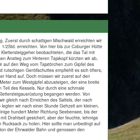
. Zuerst durch schattigen Mischwald erreichten wir
/2Std. erreichten. Von hier bis zur Coburger Hütte
 Klettersteiggeher beobachteten, die das Tal mit
gen Anstieg zum Hinteren Tajakopf kürzten wir ab,
ir auf den Weg vom Tajatörchen zum Gipfel des
d rutschigen Geröllschuttes empfiehlt es sich öfters,
nker Hand auf. Doch müssen wir zuerst auf den
 Meter zum Westgipfel abzusteigen, der eine breite
 Teil des Kessels. Nur durch eine schmale
t Klettersteigausrüstung begangen werden. Von
wir gleich nach Erreichen des Sattels, der nach
 legten wir nach einer Stunde Gehzeit am kleinen,
inige hundert Meter Richtung Seebensee, bis der
it Drahtseil gesichert, aber der feuchte, lehmige
m Rucksack zu holen. Hier sollte man unbedingt auf
tation der Ehrwalder Bahn und genossen den