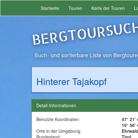
Startseite
Touren
Karte der Touren
L
BERGTOURSUC
Such- und sortierbare Liste von Bergtoure
Hinterer Tajakopf
Detail-Informationen
Benutzte Koordinaten:
47° 21' 4
10° 56' 
Orte in der Umgebung:
Ehrwal
Bundesland:
Tirol