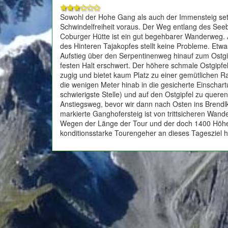
Sowohl der Hohe Gang als auch der Immensteig setz
Schwindelfreiheit voraus. Der Weg entlang des See
Coburger Hütte ist ein gut begehbarer Wanderweg. 
des Hinteren Tajakopfes stellt keine Probleme. Et
Aufstieg über den Serpentinenweg hinauf zum Ostgipf
festen Halt erschwert. Der höhere schmale Ostgipfel
zugig und bietet kaum Platz zu einer gemütlichen Ra
die wenigen Meter hinab in die gesicherte Einschartu
schwierigste Stelle) und auf den Ostgipfel zu queren
Anstiegsweg, bevor wir dann nach Osten ins Brendlk
markierte Ganghofersteig ist von trittsicheren Wand
Wegen der Länge der Tour und der doch 1400 Höhen
konditionsstarke Tourengeher an dieses Tagesziel