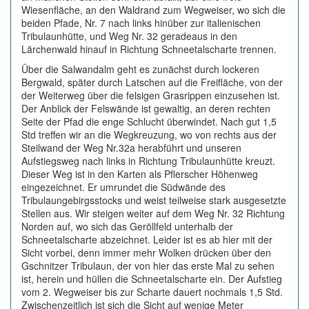
Wiesenfläche, an den Waldrand zum Wegweiser, wo sich die
beiden Pfade, Nr. 7 nach links hinüber zur italienischen
Tribulaunhütte, und Weg Nr. 32 geradeaus in den
Lärchenwald hinauf in Richtung Schneetalscharte trennen.
Über die Salwandalm geht es zunächst durch lockeren
Bergwald, später durch Latschen auf die Freifläche, von der
der Weiterweg über die felsigen Grasrippen einzusehen ist.
Der Anblick der Felswände ist gewaltig, an deren rechten
Seite der Pfad die enge Schlucht überwindet. Nach gut 1,5
Std treffen wir an die Wegkreuzung, wo von rechts aus der
Steilwand der Weg Nr.32a herabführt und unseren
Aufstiegsweg nach links in Richtung Tribulaunhütte kreuzt.
Dieser Weg ist in den Karten als Pflerscher Höhenweg
eingezeichnet. Er umrundet die Südwände des
Tribulaungebirgsstocks und weist teilweise stark ausgesetzte
Stellen aus. Wir steigen weiter auf dem Weg Nr. 32 Richtung
Norden auf, wo sich das Geröllfeld unterhalb der
Schneetalscharte abzeichnet. Leider ist es ab hier mit der
Sicht vorbei, denn immer mehr Wolken drücken über den
Gschnitzer Tribulaun, der von hier das erste Mal zu sehen
ist, herein und hüllen die Schneetalscharte ein. Der Aufstieg
vom 2. Wegweiser bis zur Scharte dauert nochmals 1,5 Std.
Zwischenzeitlich ist sich die Sicht auf wenige Meter