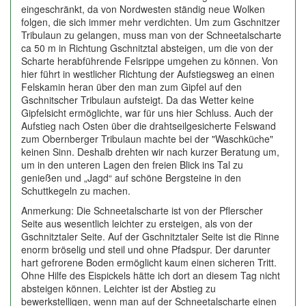
eingeschränkt, da von Nordwesten ständig neue Wolken
folgen, die sich immer mehr verdichten. Um zum Gschnitzer
Tribulaun zu gelangen, muss man von der Schneetalscharte
ca 50 m in Richtung Gschnitztal absteigen, um die von der
Scharte herabführende Felsrippe umgehen zu können. Von
hier führt in westlicher Richtung der Aufstiegsweg an einen
Felskamin heran über den man zum Gipfel auf den
Gschnitscher Tribulaun aufsteigt. Da das Wetter keine
Gipfelsicht ermöglichte, war für uns hier Schluss. Auch der
Aufstieg nach Osten über die drahtseilgesicherte Felswand
zum Obernberger Tribulaun machte bei der "Waschküche"
keinen Sinn. Deshalb drehten wir nach kurzer Beratung um,
um in den unteren Lagen den freien Blick ins Tal zu
genießen und „Jagd“ auf schöne Bergsteine in den
Schuttkegeln zu machen.
Anmerkung: Die Schneetalscharte ist von der Pflerscher
Seite aus wesentlich leichter zu ersteigen, als von der
Gschnitztaler Seite. Auf der Gschnitztaler Seite ist die Rinne
enorm bröselig und steil und ohne Pfadspur. Der darunter
hart gefrorene Boden ermöglicht kaum einen sicheren Tritt.
Ohne Hilfe des Eispickels hätte ich dort an diesem Tag nicht
absteigen können. Leichter ist der Abstieg zu
bewerkstelligen, wenn man auf der Schneetalscharte einen