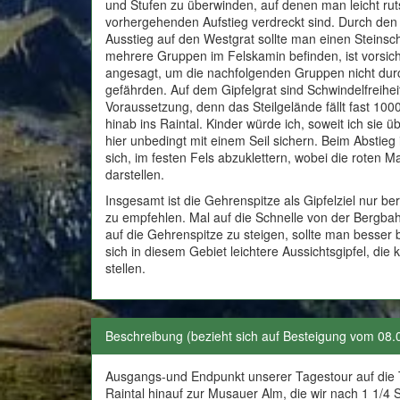
und Stufen zu überwinden, auf denen man leicht rut
vorhergehenden Aufstieg verdreckt sind. Durch den
Ausstieg auf den Westgrat sollte man einen Steins
mehrere Gruppen im Felskamin befinden, ist vorsich
angesagt, um die nachfolgenden Gruppen nicht durc
gefährden. Auf dem Gipfelgrat sind Schwindelfreiheit
Voraussetzung, denn das Steilgelände fällt fast 100
hinab ins Raintal. Kinder würde ich, soweit ich sie
hier unbedingt mit einem Seil sichern. Beim Abstieg 
sich, im festen Fels abzuklettern, wobei die roten
darstellen.
Insgesamt ist die Gehrenspitze als Gipfelziel nur 
zu empfehlen. Mal auf die Schnelle von der Berg
auf die Gehrenspitze zu steigen, sollte man besser 
sich in diesem Gebiet leichtere Aussichtsgipfel, die
stellen.
Beschreibung (bezieht sich auf Besteigung vom 08.
Ausgangs-und Endpunkt unserer Tagestour auf die T
Raintal hinauf zur Musauer Alm, die wir nach 1 1/4 