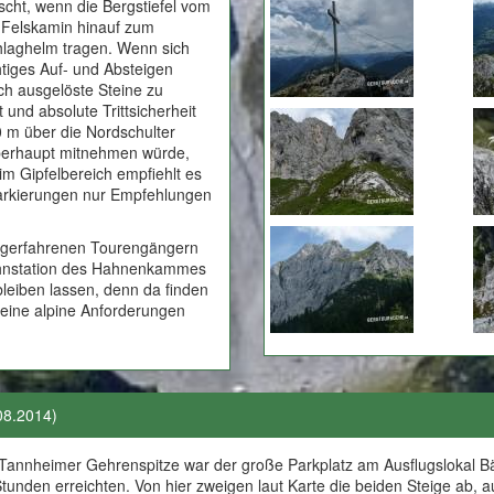
scht, wenn die Bergstiefel vom
 Felskamin hinauf zum
chlaghelm tragen. Wenn sich
tiges Auf- und Absteigen
h ausgelöste Steine zu
 und absolute Trittsicherheit
0 m über die Nordschulter
 überhaupt mitnehmen würde,
im Gipfelbereich empfiehlt es
 Markierungen nur Empfehlungen
bergerfahrenen Tourengängern
bahnstation des Hahnenkammes
bleiben lassen, denn da finden
 keine alpine Anforderungen
08.2014)
annheimer Gehrenspitze war der große Parkplatz am Ausflugslokal Bär
Stunden erreichten. Von hier zweigen laut Karte die beiden Steige ab,