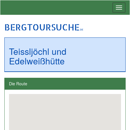
Toggl
naviga
BERGTOURSUCHE
.DE
Teissljöchl und
Edelweißhütte
Die Route