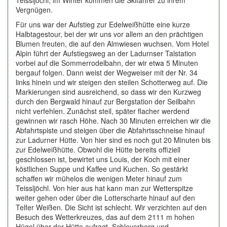
Teissljöchl, im Winter kommen die Skifahrer zu ihrem
Vergnügen.
Für uns war der Aufstieg zur Edelweißhütte eine kurze
Halbtagestour, bei der wir uns vor allem an den prächtigen
Blumen freuten, die auf den Almwiesen wuchsen. Vom Hotel
Alpin führt der Aufstiegsweg an der Ladurnser Talstation
vorbei auf die Sommerrodelbahn, der wir etwa 5 Minuten
bergauf folgen. Dann weist der Wegweiser mit der Nr. 34
links hinein und wir steigen den steilen Schotterweg auf. Die
Markierungen sind ausreichend, so dass wir den Kurzweg
durch den Bergwald hinauf zur Bergstation der Seilbahn
nicht verfehlen. Zunächst steil, später flacher werdend
gewinnen wir rasch Höhe. Nach 30 Minuten erreichen wir die
Abfahrtspiste und steigen über die Abfahrtsschneise hinauf
zur Ladurner Hütte. Von hier sind es noch gut 20 Minuten bis
zur Edelweißhütte. Obwohl die Hütte bereits offiziell
geschlossen ist, bewirtet uns Louis, der Koch mit einer
köstlichen Suppe und Kaffee und Kuchen. So gestärkt
schaffen wir mühelos die wenigen Meter hinauf zum
Teissljöchl. Von hier aus hat kann man zur Wetterspitze
weiter gehen oder über die Lotterscharte hinauf auf den
Telfer Weißen. Die Sicht ist schlecht. Wir verzichten auf den
Besuch des Wetterkreuzes, das auf dem 2111 m hohen
Hügel über der Hütte aufragt. Schleyerberg und