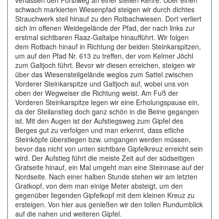
verlassen den Forstweg an einer steilen Kehre. Über einen
schwach markierten Wiesenpfad steigen wir durch dichtes
Strauchwerk steil hinauf zu den Rotbachwiesen. Dort verliert
sich im offenen Weidegelände der Pfad, der nach links zur
erstmal sichtbaren Raaz-Galtalpe hinaufführt. Wir folgen
dem Rotbach hinauf in Richtung der beiden Steinkarspitzen,
um auf den Pfad Nr. 613 zu treffen, der vom Kelmer Jöchl
zum Galtjoch führt. Bevor wir diesen erreichen, steigen wir
über das Wiesensteilgelände weglos zum Sattel zwischen
Vorderer Steinkarspitze und Galtjoch auf, wobei uns von
oben der Wegweiser die Richtung weist. Am Fuß der
Vorderen Steinkarspitze legen wir eine Erholungspause ein,
da der Steilanstieg doch ganz schön in die Beine gegangen
ist. Mit den Augen ist der Aufstiegsweg zum Gipfel des
Berges gut zu verfolgen und man erkennt, dass etliche
Steinköpfe überstiegen bzw. umgangen werden müssen,
bevor das nicht von unten sichtbare Gipfelkreuz erreicht sein
wird. Der Aufstieg führt die meiste Zeit auf der südseitigen
Gratseite hinauf, ein Mal umgeht man eine Steinnase auf der
Nordseite. Nach einer halben Stunde stehen wir am letzten
Gratkopf, von dem man einige Meter absteigt, um den
gegenüber liegenden Gipfelkopf mit dem kleinen Kreuz zu
ersteigen. Von hier aus genießen wir den tollen Rundumblick
auf die nahen und weiteren Gipfel.