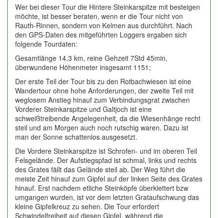
Wer bei dieser Tour die Hintere Steinkarspitze mit besteigen
möchte, ist besser beraten, wenn er die Tour nicht von
Rauth-Rinnen, sondern von Kelmen aus durchführt. Nach
den GPS-Daten des mitgeführten Loggers ergaben sich
folgende Tourdaten:
Gesamtlänge 14,3 km, reine Gehzeit 7Std 45min,
überwundene Höhenmeter insgesamt 1151;
Der erste Teil der Tour bis zu den Rotbachwiesen ist eine
Wandertour ohne hohe Anforderungen, der zweite Teil mit
weglosem Anstieg hinauf zum Verbindungsgrat zwischen
Vorderer Steinkarspitze und Galtjoch ist eine
schweißtreibende Angelegenheit, da die Wiesenhänge recht
steil und am Morgen auch noch rutschig waren. Dazu ist
man der Sonne schattenlos ausgesetzt.
Die Vordere Steinkarspitze ist Schrofen- und im oberen Teil
Felsgelände. Der Aufstiegspfad ist schmal, links und rechts
des Grates fällt das Gelände steil ab. Der Weg führt die
meiste Zeit hinauf zum Gipfel auf der linken Seite des Grates
hinauf. Erst nachdem etliche Steinköpfe überklettert bzw
umgangen wurden, ist vor dem letzten Grataufschwung das
kleine Gipfelkreuz zu sehen. Die Tour erfordert
Schwindelfreiheit auf diesen Gipfel, während die