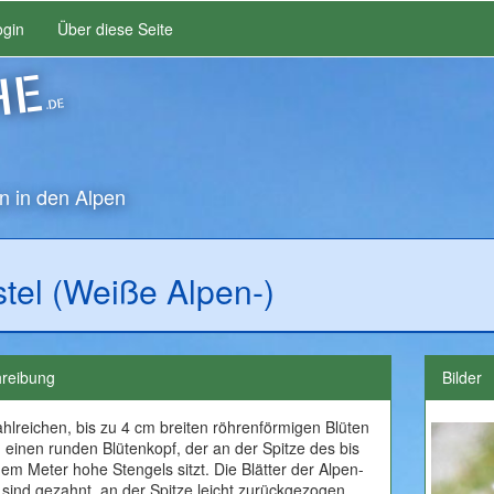
ogin
Über diese Seite
HE
.DE
n in den Alpen
stel (Weiße Alpen-)
reibung
Bilder
ahlreichen, bis zu 4 cm breiten röhrenförmigen Blüten
n einen runden Blütenkopf, der an der Spitze des bis
nem Meter hohe Stengels sitzt. Die Blätter der Alpen-
l sind gezahnt, an der Spitze leicht zurückgezogen.