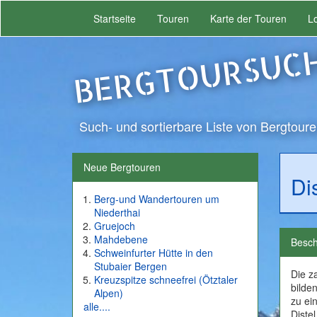
Startseite
Touren
Karte der Touren
L
BERGTOURSUC
Such- und sortierbare Liste von Bergtoure
Neue Bergtouren
Di
Berg-und Wandertouren um
Niederthai
Gruejoch
Mahdebene
Besch
Schweinfurter Hütte in den
Stubaier Bergen
Die z
Kreuzspitze schneefrei (Ötztaler
bilde
Alpen)
zu ei
alle....
Diste