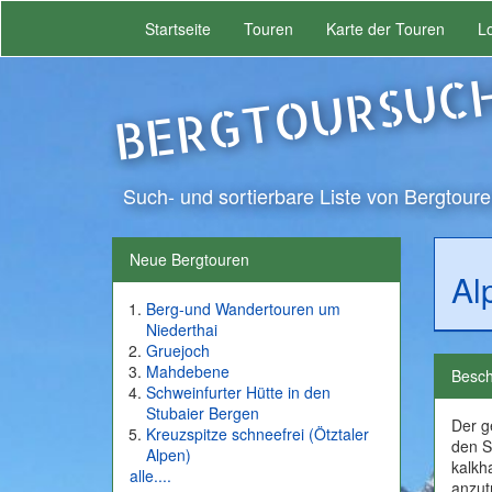
Startseite
Touren
Karte der Touren
L
BERGTOURSUC
Such- und sortierbare Liste von Bergtoure
Neue Bergtouren
Al
Berg-und Wandertouren um
Niederthai
Gruejoch
Mahdebene
Besch
Schweinfurter Hütte in den
Stubaier Bergen
Der g
Kreuzspitze schneefrei (Ötztaler
den S
Alpen)
kalkh
alle....
anzutr