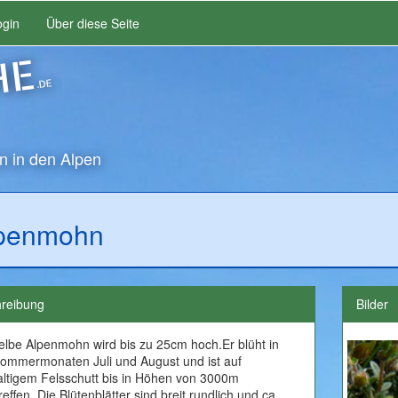
ogin
Über diese Seite
HE
.DE
n in den Alpen
penmohn
reibung
Bilder
elbe Alpenmohn wird bis zu 25cm hoch.Er blüht in
ommermonaten Juli und August und ist auf
altigem Felsschutt bis in Höhen von 3000m
effen. Die Blütenblätter sind breit rundlich und ca