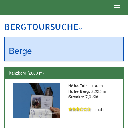
Toggl
naviga
BERGTOURSUCHE
.DE
Berge
Kanzberg (2009 m)
Höhe Tal:
1.136 m
Höhe Berg:
2.235 m
Strecke:
7,0 Std.
mehr ..