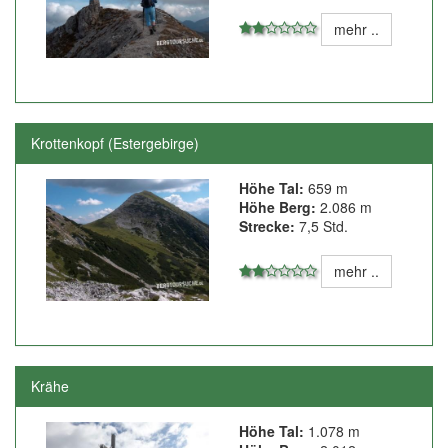
mehr ..
Krottenkopf (Estergebirge)
Höhe Tal:
659 m
Höhe Berg:
2.086 m
Strecke:
7,5 Std.
mehr ..
Krähe
Höhe Tal:
1.078 m