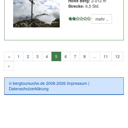
Höhe Berg:
2.012 m
Strecke:
6,5 Std.
mehr ..
«
1
2
3
4
5
6
7
8
...
11
12
»
© bergtoursuche.de 2008-2026
Impressum
|
Datenschutzerklärung