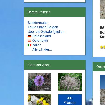
Bergtour finden
Suchformular
Touren nach Bergen
Hö
Über die Schwierigkeiten
Hö
Deutschland
Str
Österreich
Italien
Alle Länder....
Flora der Alpen
Oberb
Alle
Pflanzen