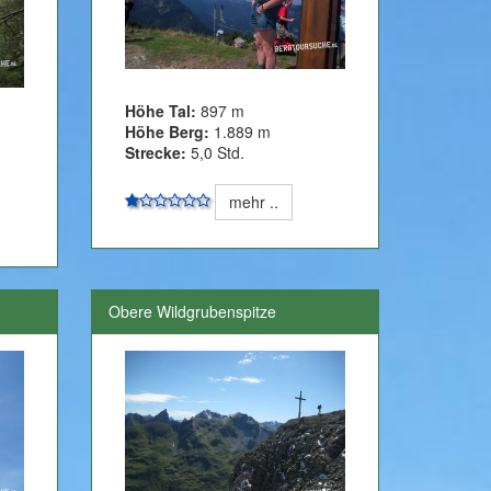
Höhe Tal:
897 m
Höhe Berg:
1.889 m
Strecke:
5,0 Std.
mehr ..
Obere Wildgrubenspitze