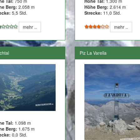
he Tal:
750 m
Höhe Tal:
1.300 m
he Berg:
2.058 m
Höhe Berg:
2.614 m
ecke:
5,5 Std.
Strecke:
11,0 Std.
mehr ..
mehr ..
chtal
Piz La Varella
he Tal:
1.098 m
he Berg:
1.675 m
ecke:
0,0 Std.