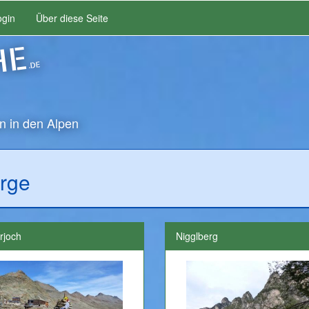
ogin
Über diese Seite
HE
.DE
n in den Alpen
rge
rjoch
Nigglberg