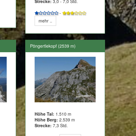
Strecke:
3,0 - 7,0 Std.
-
mehr ..
Pöngertlekopf (2539 m)
Höhe Tal:
1.510 m
Höhe Berg:
2.539 m
Strecke:
7,3 Std.