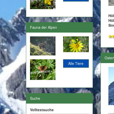
Hö
Hö
Str
Fauna der Alpen
Oster
Alle Tiere
Suche
Volltextsuche