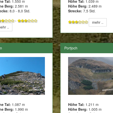
he Tal:
1.550 m
Höhe Tal:
1.039 m
he Berg:
2.581 m
Höhe Berg:
2.489 m
ecke:
8,0 - 8,0 Std.
Strecke:
7,5 Std.
-
mehr ..
ehr ..
n
Portjoch
he Tal:
1.087 m
Höhe Tal:
1.211 m
he Berg:
1.990 m
Höhe Berg:
1.005 m