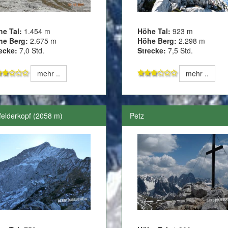
he Tal:
1.454 m
Höhe Tal:
923 m
he Berg:
2.675 m
Höhe Berg:
2.298 m
ecke:
7,0 Std.
Strecke:
7,5 Std.
mehr ..
mehr ..
felderkopf (2058 m)
Petz