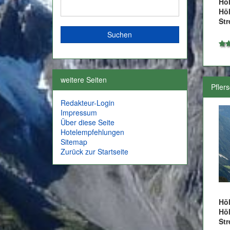
Hö
Hö
Str
weitere Seiten
Pflers
Redakteur-Login
Impressum
Über diese Seite
Hotelempfehlungen
Sitemap
Zurück zur Startseite
Hö
Hö
Str