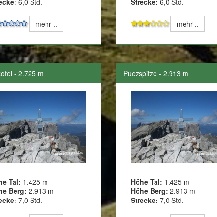
ecke:
6,0 Std.
Strecke:
6,0 Std.
mehr ..
mehr ..
ofel - 2.725 m
Puezspitze - 2.913 m
he Tal:
1.425 m
Höhe Tal:
1.425 m
he Berg:
2.913 m
Höhe Berg:
2.913 m
ecke:
7,0 Std.
Strecke:
7,0 Std.