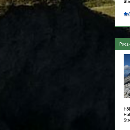
Str
Puezk
Hö
Hö
Str