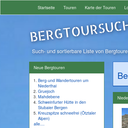
Startseite
Touren
Karte der Touren
L
BERGTOURSUC
Such- und sortierbare Liste von Bergtoure
Neue Bergtouren
Be
Berg-und Wandertouren um
Niederthai
Gruejoch
Mahdebene
Niede
Schweinfurter Hütte in den
Stubaier Bergen
Kreuzspitze schneefrei (Ötztaler
Alpen)
alle....