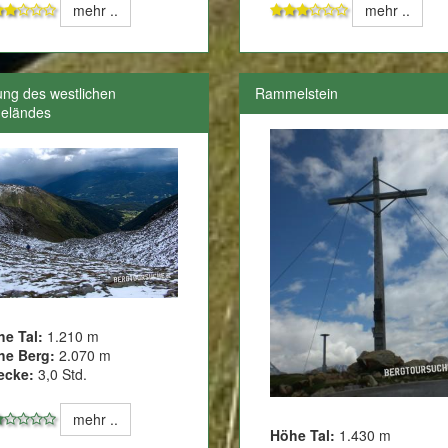
mehr ..
mehr ..
ng des westlichen
Rammelstein
eländes
he Tal:
1.210 m
he Berg:
2.070 m
ecke:
3,0 Std.
mehr ..
Höhe Tal:
1.430 m