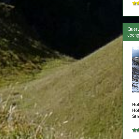
Queru
Jochg
Hö
Hö
Str