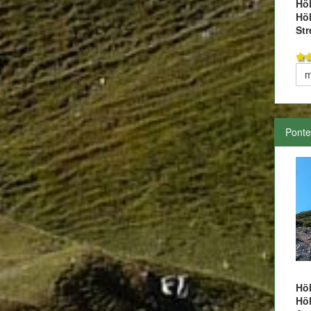
Hö
Hö
Str
m
Ponte
Hö
Hö