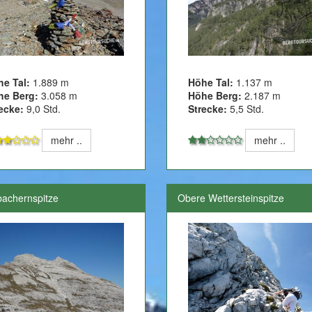
he Tal:
1.889 m
Höhe Tal:
1.137 m
he Berg:
3.058 m
Höhe Berg:
2.187 m
ecke:
9,0 Std.
Strecke:
5,5 Std.
mehr ..
mehr ..
achernspitze
Obere Wettersteinspitze